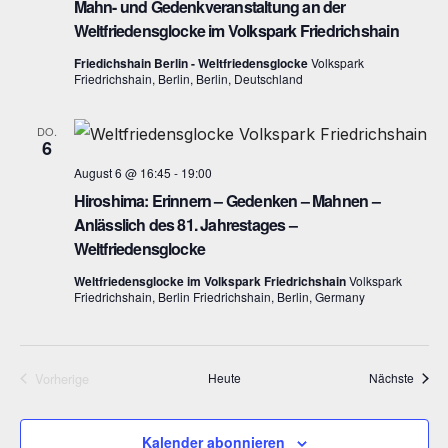
g
Mahn- und Gedenkveranstaltung an der
n
Weltfriedensglocke im Volkspark Friedrichshain
A
g
Friedichshain Berlin - Weltfriedensglocke
Volkspark
n
Friedrichshain, Berlin, Berlin, Deutschland
e
s
DO.
n
i
6
August 6 @ 16:45
-
19:00
c
S
Hiroshima: Erinnern – Gedenken – Mahnen –
h
u
Anlässlich des 81. Jahrestages –
Weltfriedensglocke
t
c
Weltfriedensglocke im Volkspark Friedrichshain
Volkspark
e
Friedrichshain, Berlin Friedrichshain, Berlin, Germany
h
n
e
-
Veran
Vorherige
Heute
Nächste
u
N
Veranstaltungen
n
a
Kalender abonnieren