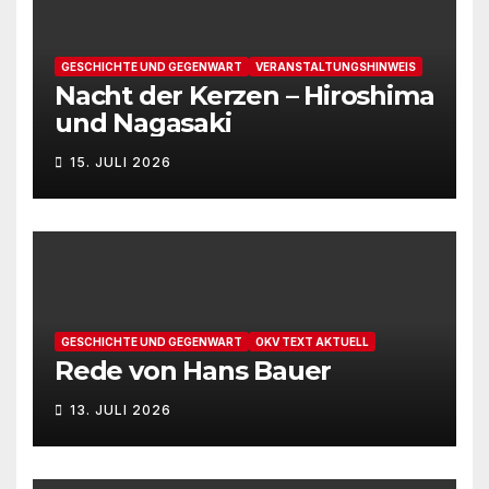
N
a
GESCHICHTE UND GEGENWART
VERANSTALTUNGSHINWEIS
Nacht der Kerzen – Hiroshima
v
und Nagasaki
i
15. JULI 2026
g
a
t
i
GESCHICHTE UND GEGENWART
OKV TEXT AKTUELL
Rede von Hans Bauer
o
13. JULI 2026
n