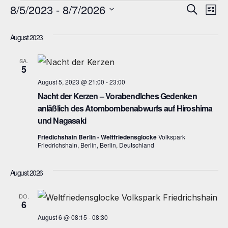
Veranstaltungen
8/5/2023
 - 
8/7/2026
V
V
S
L
u
i
D
e
e
c
s
August 2023
h
a
r
t
r
e
e
t
SA.
a
5
a
u
n
August 5, 2023 @ 21:00
-
23:00
m
n
Nacht der Kerzen – Vorabendlches Gedenken
s
w
anläßlich des Atombombenabwurfs auf Hiroshima
s
ä
t
und Nagasaki
h
t
a
Friedichshain Berlin - Weltfriedensglocke
Volkspark
Friedrichshain, Berlin, Berlin, Deutschland
l
a
l
e
t
August 2026
l
n
u
.
t
DO.
6
n
u
August 6 @ 08:15
-
08:30