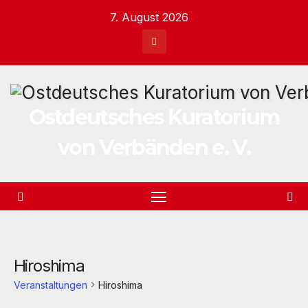
Zum
7. August 2026
Inhalt
springen
Ostdeutsches Kuratorium
von Verbänden e. V.
Hiroshima
Veranstaltungen
Hiroshima