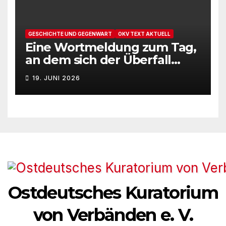
GESCHICHTE UND GEGENWART
OKV TEXT AKTUELL
Eine Wortmeldung zum Tag,
an dem sich der Überfall
Deutschlands auf die UdSSR
19. JUNI 2026
1941 zum 85. Male jährt
Ostdeutsches Kuratorium
von Verbänden e. V.