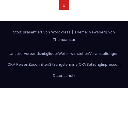
Stolz präsentiert von WordPress
|
Theme:
Newsberg
von
Themeansar
Unsere Verbandsmitglieder
Wofür wir stehen
Veranstaltungen
OKV Reisen
Zuschriften
Sitzungstermine OKV
Satzung
Impressum
Datenschutz