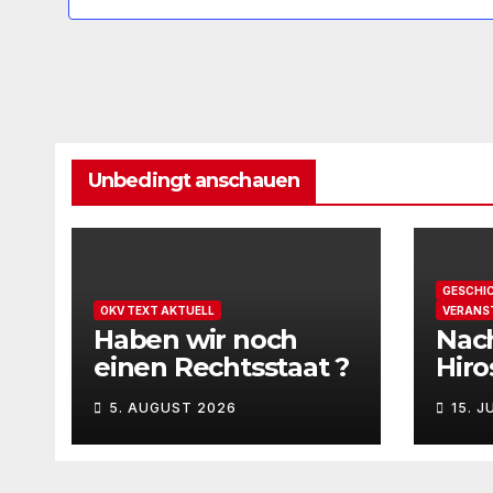
.
Unbedingt anschauen
GESCHI
OKV TEXT AKTUELL
VERANS
Haben wir noch
Nach
einen Rechtsstaat ?
Hir
Nag
5. AUGUST 2026
15. J