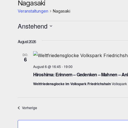
Nagasaki
Veranstaltungen
Nagasaki
Veranstaltungen
Anstehend
D
August 2026
a
t
DO.
6
u
August 6 @ 16:45
-
19:00
m
Hiroshima: Erinnern – Gedenken – Mahnen – Anlä
w
Weltfriedensglocke im Volkspark Friedrichshain
Volkspark 
ä
h
l
Veranstaltungen
Vorherige
e
n