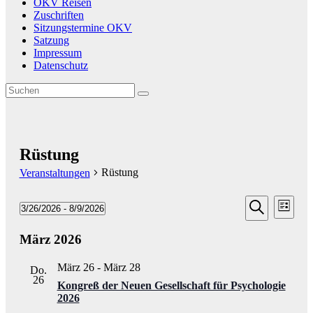
OKV Reisen
Zuschriften
Sitzungstermine OKV
Satzung
Impressum
Datenschutz
Rüstung
Rüstung
Veranstaltungen
Veransta
Vera
Veranstaltungen
3/26/2026
 - 
8/9/2026
Liste
Ansic
Suche
Datum
Suche
Navi
wählen.
März 2026
und
Ansichten
März 26
-
März 28
Do.
Navigati
26
Kongreß der Neuen Gesellschaft für Psychologie
2026