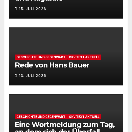
u
N
15. JULI 2026
n
a
v
d
i
A
g
n
GESCHICHTE UND GEGENWART
OKV TEXT AKTUELL
a
Rede von Hans Bauer
s
t
i
13. JULI 2026
i
c
o
h
n
t
GESCHICHTE UND GEGENWART
OKV TEXT AKTUELL
Eine Wortmeldung zum Tag,
e
an dem sich der Überfall