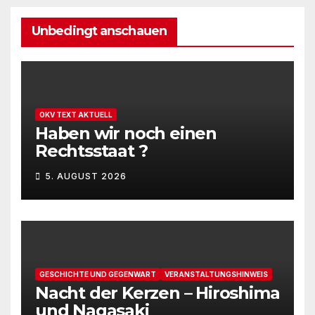
u
.
t
n
Unbedingt anschauen
u
g
n
A
g
n
OKV TEXT AKTUELL
e
s
Haben wir noch einen
Rechtsstaat ?
n
i
c
5. AUGUST 2026
S
h
u
t
c
e
h
GESCHICHTE UND GEGENWART
VERANSTALTUNGSHINWEIS
n
Nacht der Kerzen – Hiroshima
e
-
und Nagasaki