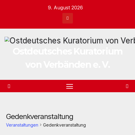
Zum
9. August 2026
Inhalt
springen
Ostdeutsches Kuratorium
von Verbänden e. V.
Gedenkveranstaltung
Veranstaltungen
Gedenkveranstaltung