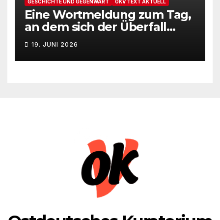
GESCHICHTE UND GEGENWART
OKV TEXT AKTUELL
Eine Wortmeldung zum Tag,
an dem sich der Überfall
Deutschlands auf die UdSSR
19. JUNI 2026
1941 zum 85. Male jährt