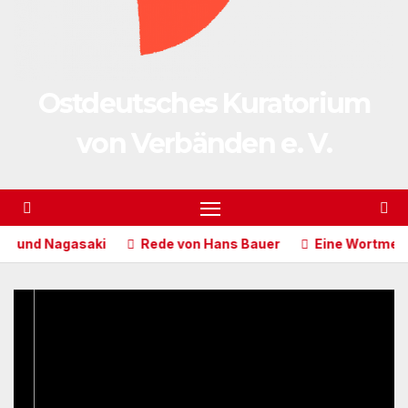
Ostdeutsches Kuratorium
von Verbänden e. V.
agasaki
Rede von Hans Bauer
Eine Wortmeldung zum T