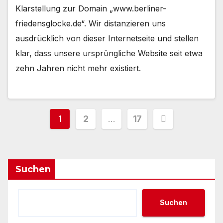
Klarstellung zur Domain „www.berliner-
friedensglocke.de“. Wir distanzieren uns
ausdrücklich von dieser Internetseite und stellen
klar, dass unsere ursprüngliche Website seit etwa
zehn Jahren nicht mehr existiert.
Seitennummerierung
1
2
…
17
der
Beiträge
Suchen
Suchen