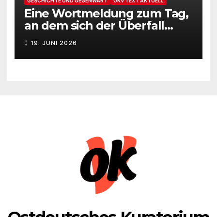
GESCHICHTE UND GEGENWART
OKV TEXT AKTUELL
Eine Wortmeldung zum Tag,
an dem sich der Überfall
Deutschlands auf die UdSSR
19. JUNI 2026
1941 zum 85. Male jährt