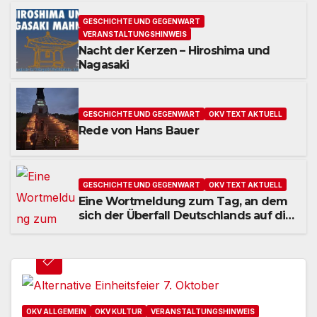
GESCHICHTE UND GEGENWART
VERANSTALTUNGSHINWEIS
Nacht der Kerzen – Hiroshima und
Nagasaki
GESCHICHTE UND GEGENWART
OKV TEXT AKTUELL
Rede von Hans Bauer
GESCHICHTE UND GEGENWART
OKV TEXT AKTUELL
Eine Wortmeldung zum Tag, an dem
sich der Überfall Deutschlands auf die
UdSSR 1941 zum 85. Male jährt
OKV ALLGEMEIN
OKV KULTUR
VERANSTALTUNGSHINWEIS