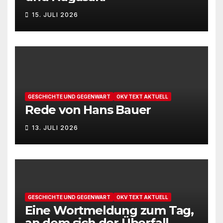
u
N
15. JULI 2026
n
a
v
d
i
A
g
n
GESCHICHTE UND GEGENWART
OKV TEXT AKTUELL
a
Rede von Hans Bauer
s
t
i
13. JULI 2026
i
c
o
h
n
t
GESCHICHTE UND GEGENWART
OKV TEXT AKTUELL
Eine Wortmeldung zum Tag,
e
an dem sich der Überfall