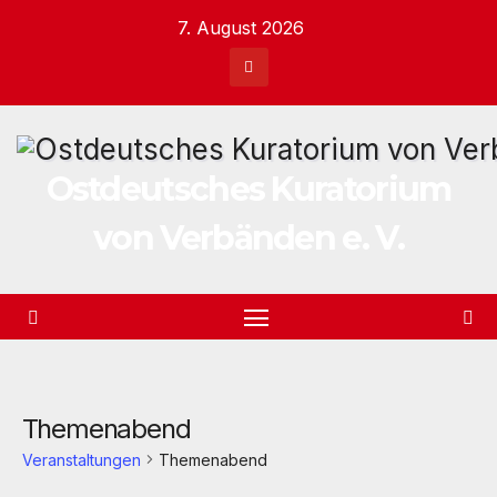
Zum
7. August 2026
Inhalt
springen
Ostdeutsches Kuratorium
von Verbänden e. V.
Themenabend
Veranstaltungen
Themenabend