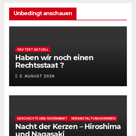
u
.
t
n
Unbedingt anschauen
u
g
n
A
g
n
OKV TEXT AKTUELL
e
s
Haben wir noch einen
Rechtsstaat ?
n
i
c
5. AUGUST 2026
S
h
u
t
c
e
h
GESCHICHTE UND GEGENWART
VERANSTALTUNGSHINWEIS
n
Nacht der Kerzen – Hiroshima
e
-
und Nagasaki