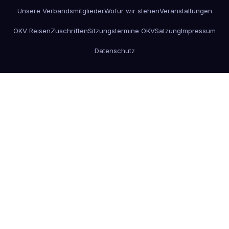
Unsere Verbandsmitglieder
Wofür wir stehen
Veranstaltungen
OKV Reisen
Zuschriften
Sitzungstermine OKV
Satzung
Impressum
Datenschutz