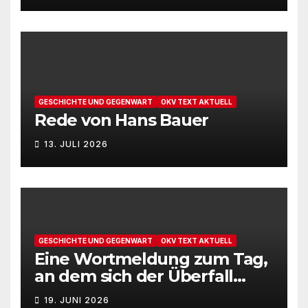
GESCHICHTE UND GEGENWART
OKV TEXT AKTUELL
Rede von Hans Bauer
13. JULI 2026
GESCHICHTE UND GEGENWART
OKV TEXT AKTUELL
Eine Wortmeldung zum Tag,
an dem sich der Überfall
Deutschlands auf die UdSSR
19. JUNI 2026