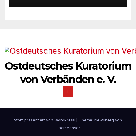
1941 zum 85. Male jährt
Ostdeutsches Kuratorium
von Verbänden e. V.
Stolz präsentiert von WordPress
|
Theme:
Newsberg
von
Themeansar