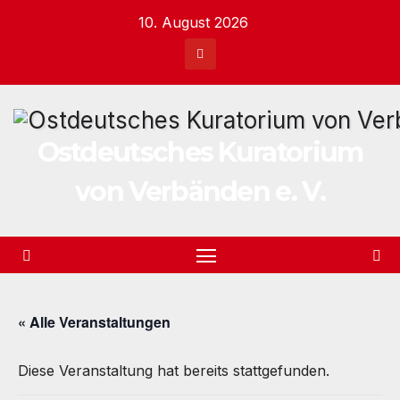
Zum
10. August 2026
Inhalt
springen
Ostdeutsches Kuratorium
von Verbänden e. V.
« Alle Veranstaltungen
Diese Veranstaltung hat bereits stattgefunden.