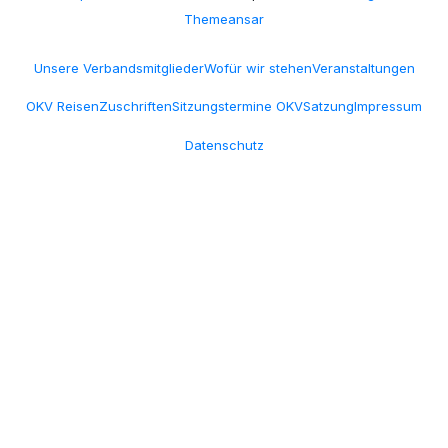
n
Themeansar
Unsere Verbandsmitglieder
Wofür wir stehen
Veranstaltungen
OKV Reisen
Zuschriften
Sitzungstermine OKV
Satzung
Impressum
Datenschutz