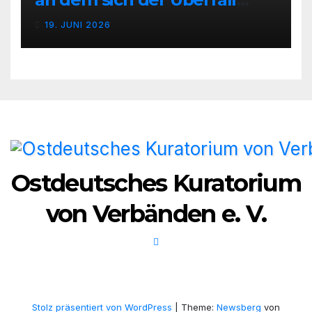
n
Deutschlands auf die UdSSR
19. JUNI 2026
1941 zum 85. Male jährt
,
N
a
v
i
Ostdeutsches Kuratorium
g
von Verbänden e. V.
a
t
i
o
Stolz präsentiert von WordPress
|
Theme:
Newsberg
von