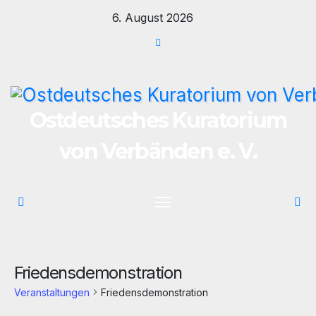
Zum
6. August 2026
Inhalt
springen
Ostdeutsches Kuratorium
von Verbänden e. V.
Friedensdemonstration
Veranstaltungen
Friedensdemonstration