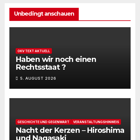
u
.
t
Unbedingt anschauen
n
u
g
n
A
g
n
OKV TEXT AKTUELL
e
Haben wir noch einen
s
Rechtsstaat ?
n
i
5. AUGUST 2026
c
S
h
u
t
c
e
h
GESCHICHTE UND GEGENWART
VERANSTALTUNGSHINWEIS
n
Nacht der Kerzen – Hiroshima
e
und Nagasaki
-