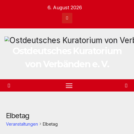
Zum
6. August 2026
Inhalt
springen
Ostdeutsches Kuratorium
von Verbänden e. V.
Elbetag
Veranstaltungen
Elbetag