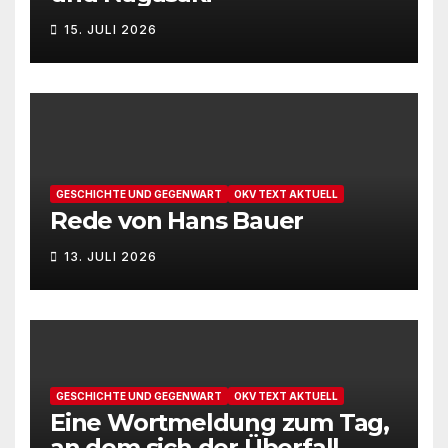
u
N
15. JULI 2026
n
a
v
d
i
A
g
n
GESCHICHTE UND GEGENWART
OKV TEXT AKTUELL
a
Rede von Hans Bauer
s
t
13. JULI 2026
i
i
c
o
h
n
t
GESCHICHTE UND GEGENWART
OKV TEXT AKTUELL
Eine Wortmeldung zum Tag,
e
an dem sich der Überfall