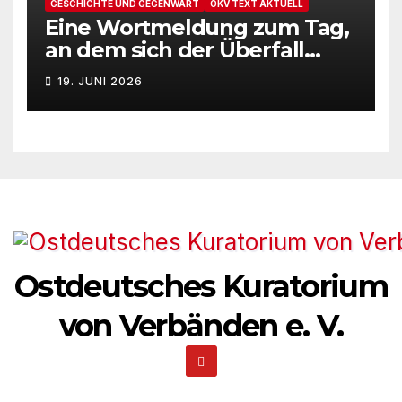
GESCHICHTE UND GEGENWART
OKV TEXT AKTUELL
Eine Wortmeldung zum Tag,
an dem sich der Überfall
Deutschlands auf die UdSSR
19. JUNI 2026
1941 zum 85. Male jährt
Ostdeutsches Kuratorium
von Verbänden e. V.