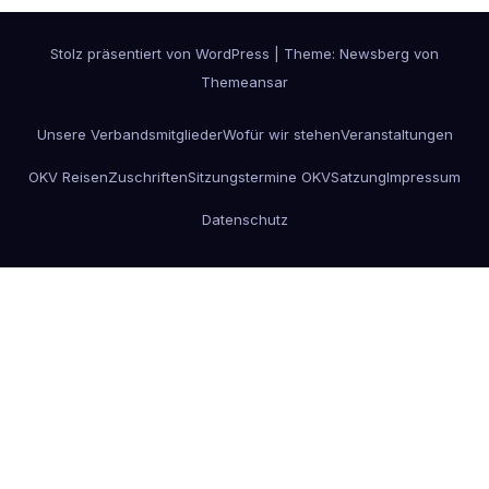
Stolz präsentiert von WordPress
|
Theme:
Newsberg
von
Themeansar
Unsere Verbandsmitglieder
Wofür wir stehen
Veranstaltungen
OKV Reisen
Zuschriften
Sitzungstermine OKV
Satzung
Impressum
Datenschutz