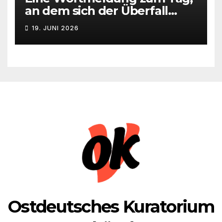
an dem sich der Überfall
Deutschlands auf die UdSSR
19. JUNI 2026
1941 zum 85. Male jährt
Ostdeutsches Kuratorium