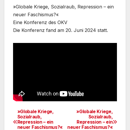
»Globale Kriege, Sozialraub, Repression – ein
neuer Faschismus?«
Eine Konferenz des OKV
Die Konferenz fand am 20. Juni 2024 statt.
»Globale Kriege,
»Globale Kriege,
Beitragsnavigation
Sozialraub,
Sozialraub,
Repression – ein
Repression – ein
neuer Faschismus?«
neuer Faschismus?«