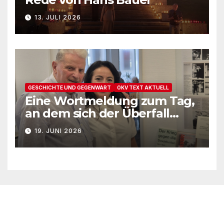
13. JULI 2026
GESCHICHTE UND GEGENWART
OKV TEXT AKTUELL
Eine Wortmeldung zum Tag,
an dem sich der Überfall
Deutschlands auf die UdSSR
19. JUNI 2026
1941 zum 85. Male jährt