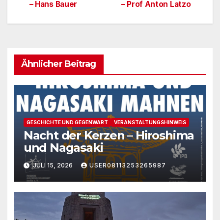
– Hans Bauer
– Prof Anton Latzo
Ähnlicher Beitrag
GESCHICHTE UND GEGENWART
VERANSTALTUNGSHINWEIS
Nacht der Kerzen – Hiroshima
und Nagasaki
JULI 15, 2026
USER08113253265987