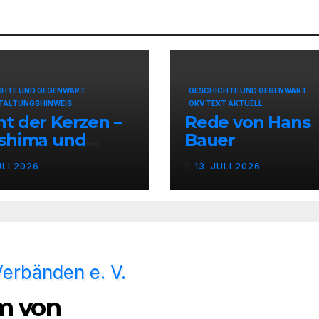
CHTE UND GEGENWART
GESCHICHTE UND GEGENWART
TALTUNGSHINWEIS
OKV TEXT AKTUELL
t der Kerzen –
Rede von Hans
oshima und
Bauer
asaki
ULI 2026
13. JULI 2026
m von