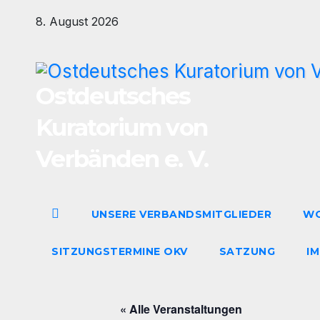
Zum
8. August 2026
Inhalt
springen
Ostdeutsches
Kuratorium von
Verbänden e. V.
UNSERE VERBANDSMITGLIEDER
WO
SITZUNGSTERMINE OKV
SATZUNG
I
« Alle Veranstaltungen