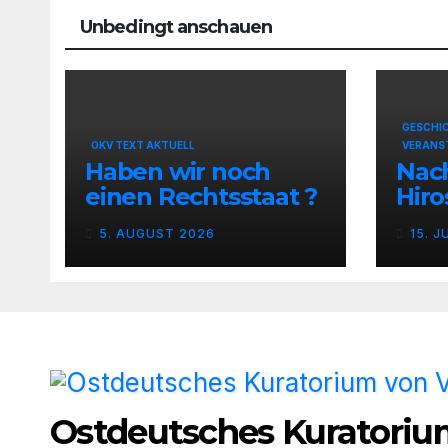
Unbedingt anschauen
GESCHI
OKV TEXT AKTUELL
VERANS
Haben wir noch
Nach
einen Rechtsstaat ?
Hir
Nag
5. AUGUST 2026
15. J
Ostdeutsches Kuratoriu