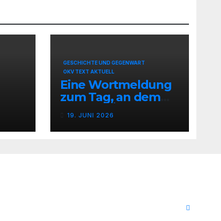
GESCHICHTE UND GEGENWART
OKV TEXT AKTUELL
Eine Wortmeldung
zum Tag, an dem
sich der Überfall
19. JUNI 2026
Deutschlands auf
die UdSSR 1941 zum
85. Male jährt