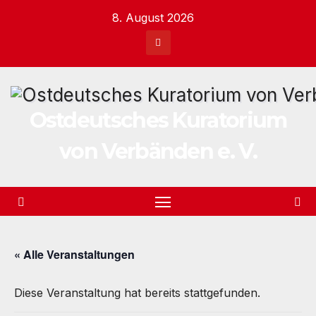
Zum
8. August 2026
Inhalt
springen
Ostdeutsches Kuratorium
von Verbänden e. V.
« Alle Veranstaltungen
Diese Veranstaltung hat bereits stattgefunden.