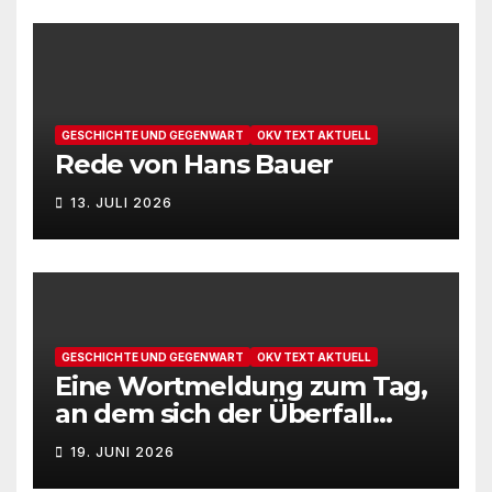
GESCHICHTE UND GEGENWART
OKV TEXT AKTUELL
Rede von Hans Bauer
13. JULI 2026
GESCHICHTE UND GEGENWART
OKV TEXT AKTUELL
Eine Wortmeldung zum Tag,
an dem sich der Überfall
Deutschlands auf die UdSSR
19. JUNI 2026
1941 zum 85. Male jährt