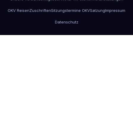
OKV Reisen
Zuschriften
Sitzungstermine OKV
Satzung
Impressum
Datenschutz