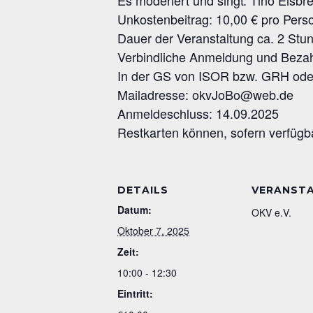
Es moderiert und singt: Tino Eisbr
Unkostenbeitrag: 10,00 € pro Pers
Dauer der Veranstaltung ca. 2 Stu
Verbindliche Anmeldung und Beza
In der GS von ISOR bzw. GRH
ode
Mailadresse:
okvJoBo@web.de
Anmeldeschluss: 14.09.2025
Restkarten können, sofern verfüg
DETAILS
VERANST
Datum:
OKV e.V.
Oktober 7, 2025
Zeit:
10:00 - 12:30
Eintritt: