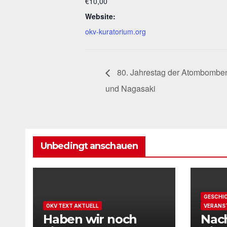
€10,00
Website:
okv-kuratorium.org
80. Jahrestag der Atombomben
und Nagasaki
Unbedingt anschauen
GESCHI
OKV TEXT AKTUELL
VERANS
Haben wir noch
Nach