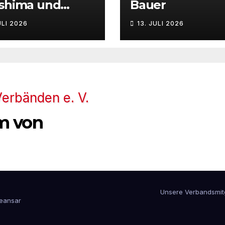
oshima und
Bauer
asaki
ULI 2026
13. JULI 2026
m von
Unsere Verbandsmit
eansar