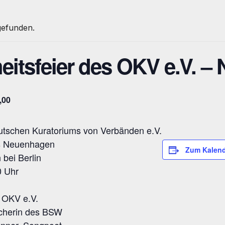
tgefunden.
heitsfeier des OKV e.V. 
,00
deutschen Kuratoriums von Verbänden e.V.
us Neuenhagen
Zum Kalend
bei Berlin
0 Uhr
 OKV e.V.
echerin des BSW