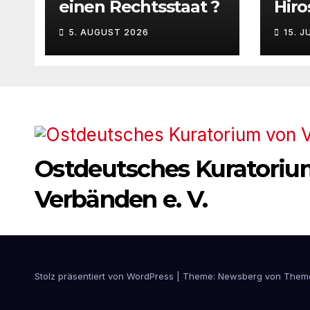
einen Rechtsstaat ?
Hir
Nag
5. AUGUST 2026
15. J
Ostdeutsches Kuratoriu
Verbänden e. V.
Stolz präsentiert von WordPress
|
Theme:
Newsberg
von
Them