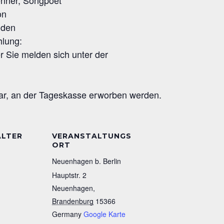
enner,
Songpoet
on
nden
hlung:
r Sie melden sich unter der
bar, an der Tageskasse erworben werden.
ALTER
VERANSTALTUNGS
ORT
Neuenhagen b. Berlin
Hauptstr. 2
Neuenhagen
,
Brandenburg
15366
Germany
Google Karte