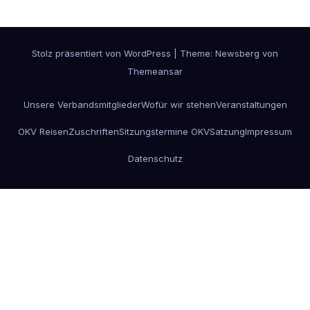
Stolz präsentiert von WordPress
|
Theme:
Newsberg
von
Themeansar
Unsere Verbandsmitglieder
Wofür wir stehen
Veranstaltungen
OKV Reisen
Zuschriften
Sitzungstermine OKV
Satzung
Impressum
Datenschutz