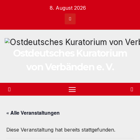
Zum
8. August 2026
Inhalt
springen
Ostdeutsches Kuratorium
von Verbänden e. V.
« Alle Veranstaltungen
Diese Veranstaltung hat bereits stattgefunden.