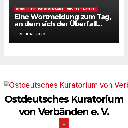
GESCHICHTE UND GEGENWART
OKV TEXT AKTUELL
Eine Wortmeldung zum Tag,
an dem sich der Überfall
Deutschlands auf die UdSSR
19. JUNI 2026
1941 zum 85. Male jährt
Ostdeutsches Kuratorium
von Verbänden e. V.