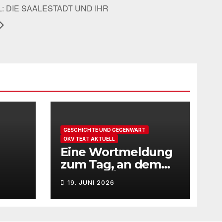
: DIE SAALESTADT UND IHR
GESCHICHTE UND GEGENWART
OKV TEXT AKTUELL
Eine Wortmeldung
zum Tag, an dem
sich der Überfall
19. JUNI 2026
Deutschlands auf
die UdSSR 1941 zum
85. Male jährt