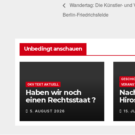
Wandertag: Die Künstler- und 
Berlin-Friedrichsfelde
Unbedingt anschauen
GESCHI
OKV TEXT AKTUELL
VERANS
Haben wir noch
Nach
einen Rechtsstaat ?
Hir
Nag
5. AUGUST 2026
15. J