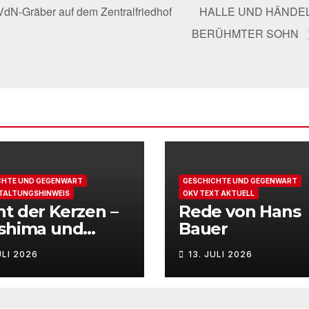
VdN-Gräber auf dem Zentralfriedhof
HALLE UND HÄNDEL
BERÜHMTER SOHN
CHTE UND GEGENWART
GESCHICHTE UND GEGENWART
TALTUNGSHINWEIS
OKV TEXT AKTUELL
t der Kerzen –
Rede von Hans
oshima und
Bauer
asaki
ULI 2026
13. JULI 2026