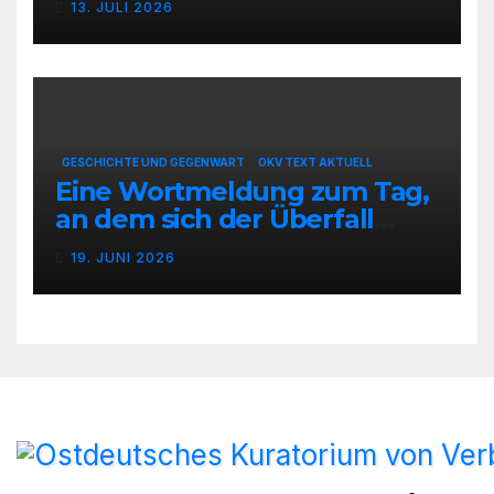
13. JULI 2026
GESCHICHTE UND GEGENWART
OKV TEXT AKTUELL
Eine Wortmeldung zum Tag,
an dem sich der Überfall
Deutschlands auf die UdSSR
19. JUNI 2026
1941 zum 85. Male jährt