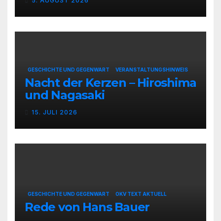
5. AUGUST 2026
GESCHICHTE UND GEGENWART
VERANSTALTUNGSHINWEIS
Nacht der Kerzen – Hiroshima
und Nagasaki
15. JULI 2026
GESCHICHTE UND GEGENWART
OKV TEXT AKTUELL
Rede von Hans Bauer