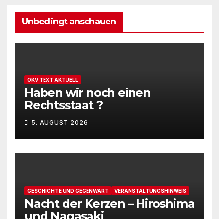
u
.
t
n
Unbedingt anschauen
u
g
n
A
g
n
OKV TEXT AKTUELL
e
s
Haben wir noch einen
Rechtsstaat ?
n
i
c
5. AUGUST 2026
S
h
u
t
c
e
h
GESCHICHTE UND GEGENWART
VERANSTALTUNGSHINWEIS
n
Nacht der Kerzen – Hiroshima
e
-
und Nagasaki