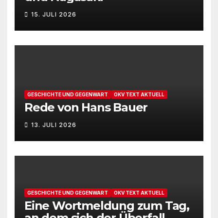
u
N
15. JULI 2026
n
a
v
d
i
A
g
n
GESCHICHTE UND GEGENWART
OKV TEXT AKTUELL
a
Rede von Hans Bauer
s
t
i
13. JULI 2026
i
c
o
h
n
t
GESCHICHTE UND GEGENWART
OKV TEXT AKTUELL
Eine Wortmeldung zum Tag,
e
an dem sich der Überfall