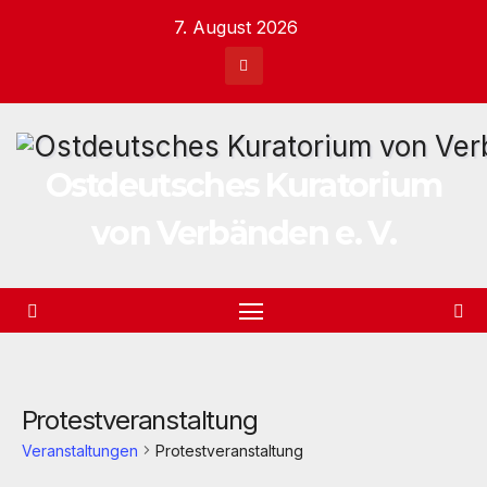
Zum
7. August 2026
Inhalt
springen
Ostdeutsches Kuratorium
von Verbänden e. V.
Protestveranstaltung
Veranstaltungen
Protestveranstaltung