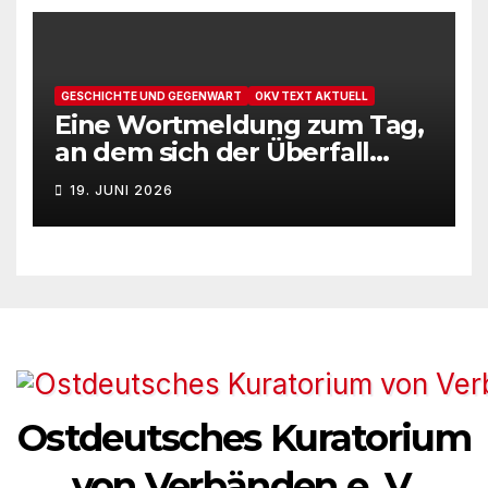
GESCHICHTE UND GEGENWART
OKV TEXT AKTUELL
Eine Wortmeldung zum Tag,
an dem sich der Überfall
Deutschlands auf die UdSSR
19. JUNI 2026
1941 zum 85. Male jährt
Ostdeutsches Kuratorium
von Verbänden e. V.