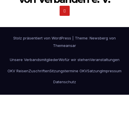
Stolz präsentiert von WordPress
|
Theme:
Newsberg
von
Themeansar
Unsere Verbandsmitglieder
Wofür wir stehen
Veranstaltungen
OKV Reisen
Zuschriften
Sitzungstermine OKV
Satzung
Impressum
Datenschutz