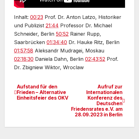
Inhalt:
00:23
Prof. Dr. Anton Latzo, Historiker
und Publizist
21:44
Professor Dr. Michael
Schneider, Berlin
50:52
Rainer Rupp,
Saarbrücken
01:34:40
Dr. Hauke Ritz, Berlin
01:57:58
Aleksandr Mudragei, Moskau
02:18:30
Daniela Dahn, Berlin
02:43:52
Prof.
Dr. Zbigniew Wiktor, Wroclaw
Aufstand für den
Aufruf zur
Beitragsnavigation
Frieden – Alternative
Internationalen
Einheitsfeier des OKV
Konferenz des
Deutschen
Friedensrates e.V. am
28.09.2023 in Berlin