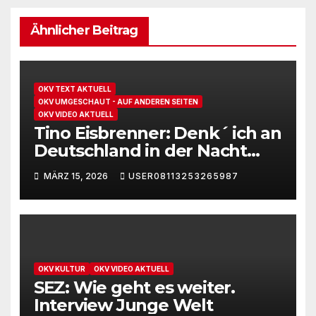
Ähnlicher Beitrag
OKV TEXT AKTUELL
OKV UMGESCHAUT - AUF ANDEREN SEITEN
OKV VIDEO AKTUELL
Tino Eisbrenner: Denk´ ich an
Deutschland in der Nacht
und Klaus Hartmann: Die
MÄRZ 15, 2026
USER08113253265987
Zerstörung des Völkerrechts
OKV KULTUR
OKV VIDEO AKTUELL
SEZ: Wie geht es weiter.
Interview Junge Welt