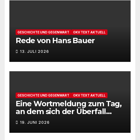
GESCHICHTE UND GEGENWART
OKV TEXT AKTUELL
Rede von Hans Bauer
13. JULI 2026
GESCHICHTE UND GEGENWART
OKV TEXT AKTUELL
Eine Wortmeldung zum Tag,
an dem sich der Überfall
Deutschlands auf die UdSSR
19. JUNI 2026
1941 zum 85. Male jährt