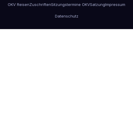
OKV Reisen
Zuschriften
Sitzungstermine OKV
Satzung
Impressum
Datenschutz