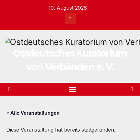
Zum
10. August 2026
Inhalt
springen
Ostdeutsches Kuratorium
von Verbänden e. V.
« Alle Veranstaltungen
Diese Veranstaltung hat bereits stattgefunden.