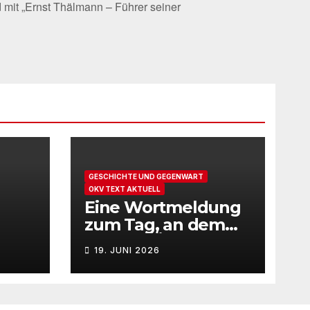
mit „Ernst Thälmann – Führer seiner
GESCHICHTE UND GEGENWART
OKV TEXT AKTUELL
Eine Wortmeldung
zum Tag, an dem
sich der Überfall
19. JUNI 2026
Deutschlands auf
die UdSSR 1941 zum
85. Male jährt