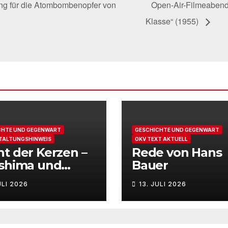
g für die Atombombenopfer von
Open-Air-Filmeabend 
Klasse“ (1955)
CHTE UND GEGENWART
GESCHICHTE UND GEGENWART
TALTUNGSHINWEIS
OKV TEXT AKTUELL
t der Kerzen –
Rede von Hans
oshima und
Bauer
asaki
ULI 2026
13. JULI 2026