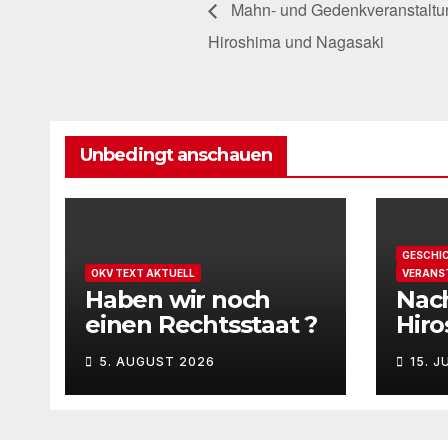
Mahn- und Gedenkveranstaltun
Hiroshima und Nagasaki
Unbedingt anschauen
GESCHI
OKV TEXT AKTUELL
VERANS
Haben wir noch
Nach
einen Rechtsstaat ?
Hir
Nag
5. AUGUST 2026
15. J