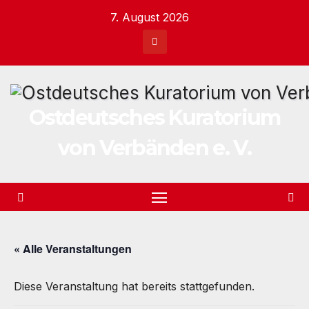
Zum
7. August 2026
Inhalt
springen
Ostdeutsches Kuratorium
von Verbänden e. V.
« Alle Veranstaltungen
Diese Veranstaltung hat bereits stattgefunden.