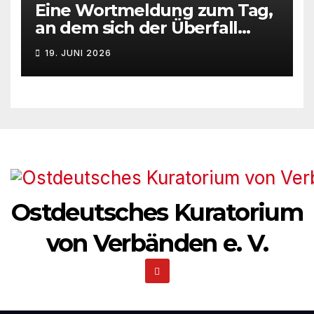
Eine Wortmeldung zum Tag,
N
an dem sich der Überfall
Deutschlands auf die UdSSR
a
19. JUNI 2026
1941 zum 85. Male jährt
v
i
g
a
t
Ostdeutsches Kuratorium
i
von Verbänden e. V.
o
n