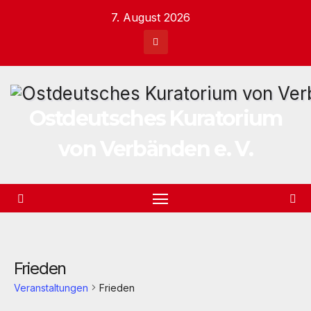
Zum
7. August 2026
Inhalt
springen
Ostdeutsches Kuratorium
von Verbänden e. V.
Frieden
Veranstaltungen
Frieden