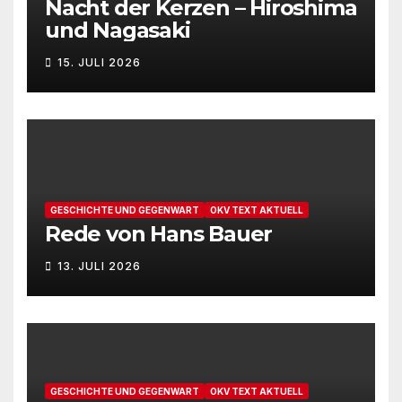
Nacht der Kerzen – Hiroshima
v
d
u
und Nagasaki
i
A
n
15. JULI 2026
g
n
g
a
s
e
t
i
n
i
c
o
GESCHICHTE UND GEGENWART
OKV TEXT AKTUELL
Rede von Hans Bauer
h
n
13. JULI 2026
t
e
n
,
GESCHICHTE UND GEGENWART
OKV TEXT AKTUELL