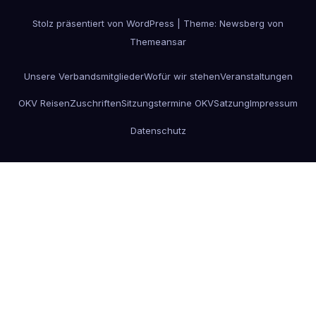
Stolz präsentiert von WordPress
|
Theme:
Newsberg
von
Themeansar
Unsere Verbandsmitglieder
Wofür wir stehen
Veranstaltungen
OKV Reisen
Zuschriften
Sitzungstermine OKV
Satzung
Impressum
Datenschutz