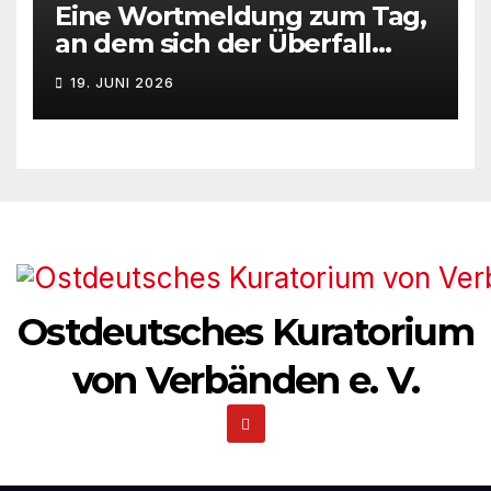
Eine Wortmeldung zum Tag,
N
an dem sich der Überfall
Deutschlands auf die UdSSR
a
19. JUNI 2026
1941 zum 85. Male jährt
v
i
g
a
t
Ostdeutsches Kuratorium
i
von Verbänden e. V.
o
n