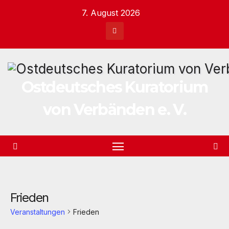
Zum
7. August 2026
Inhalt
springen
Ostdeutsches Kuratorium
von Verbänden e. V.
Frieden
Veranstaltungen
Frieden