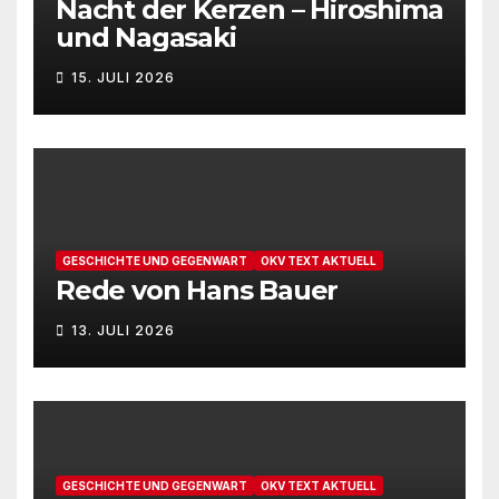
Nacht der Kerzen – Hiroshima
v
d
u
und Nagasaki
i
A
n
15. JULI 2026
g
n
g
a
s
e
t
i
n
i
c
o
GESCHICHTE UND GEGENWART
OKV TEXT AKTUELL
Rede von Hans Bauer
h
n
13. JULI 2026
t
e
n
,
GESCHICHTE UND GEGENWART
OKV TEXT AKTUELL