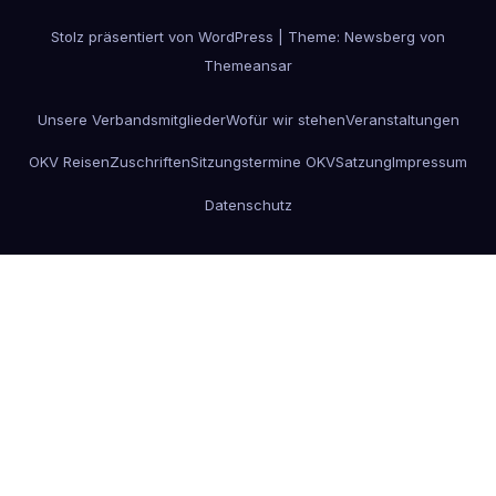
Stolz präsentiert von WordPress
|
Theme:
Newsberg
von
Themeansar
Unsere Verbandsmitglieder
Wofür wir stehen
Veranstaltungen
OKV Reisen
Zuschriften
Sitzungstermine OKV
Satzung
Impressum
Datenschutz