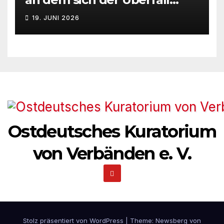
n
Deutschlands auf die UdSSR
19. JUNI 2026
1941 zum 85. Male jährt
,
N
a
v
i
Ostdeutsches Kuratorium
g
von Verbänden e. V.
a
t
i
o
Stolz präsentiert von WordPress
|
Theme:
Newsberg
von