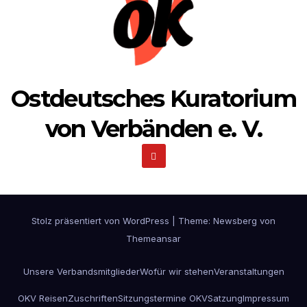
Ostdeutsches Kuratorium
von Verbänden e. V.
Stolz präsentiert von WordPress
|
Theme:
Newsberg
von
Themeansar
Unsere Verbandsmitglieder
Wofür wir stehen
Veranstaltungen
OKV Reisen
Zuschriften
Sitzungstermine OKV
Satzung
Impressum