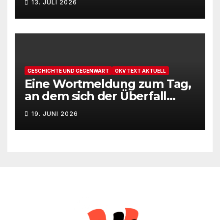
13. JULI 2026
GESCHICHTE UND GEGENWART
OKV TEXT AKTUELL
Eine Wortmeldung zum Tag,
an dem sich der Überfall
Deutschlands auf die UdSSR
19. JUNI 2026
1941 zum 85. Male jährt