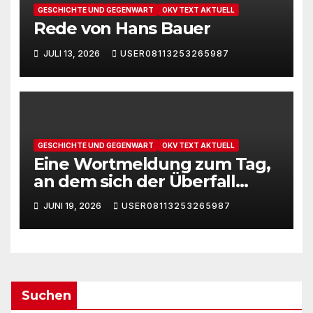
GESCHICHTE UND GEGENWART
OKV TEXT AKTUELL
Rede von Hans Bauer
JULI 13, 2026
USER08113253265987
GESCHICHTE UND GEGENWART
OKV TEXT AKTUELL
Eine Wortmeldung zum Tag,
an dem sich der Überfall
Deutschlands auf die UdSSR
JUNI 19, 2026
USER08113253265987
1941 zum 85. Male jährt
Suchen