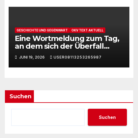
GESCHICHTE UND GEGENWART
OKV TEXT AKTUELL
Eine Wortmeldung zum Tag,
an dem sich der Überfall
Deutschlands auf die UdSSR
JUNI 19, 2026
USER08113253265987
1941 zum 85. Male jährt
Suchen
Suchen