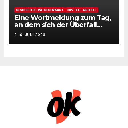
GESCHICHTE UND GEGENWART
OKV TEXT AKTUELL
Eine Wortmeldung zum Tag,
an dem sich der Überfall
Deutschlands auf die UdSSR
19. JUNI 2026
1941 zum 85. Male jährt