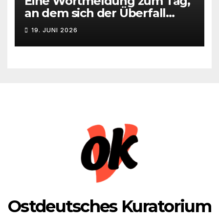
Eine Wortmeldung zum Tag,
an dem sich der Überfall
Deutschlands auf die UdSSR
19. JUNI 2026
1941 zum 85. Male jährt
Ostdeutsches Kuratorium