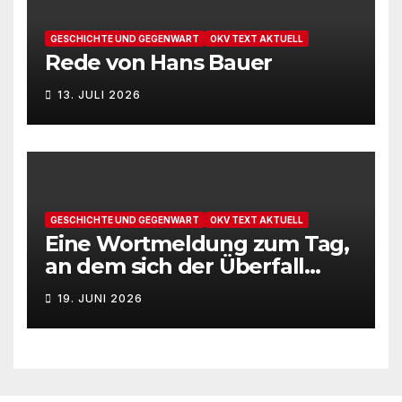
GESCHICHTE UND GEGENWART
OKV TEXT AKTUELL
Rede von Hans Bauer
13. JULI 2026
GESCHICHTE UND GEGENWART
OKV TEXT AKTUELL
Eine Wortmeldung zum Tag,
an dem sich der Überfall
Deutschlands auf die UdSSR
19. JUNI 2026
1941 zum 85. Male jährt