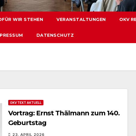
FÜR WIR STEHEN
VERANSTALTUNGEN
OKV R
MPRESSUM
DATENSCHUTZ
OKV TEXT AKTUELL
Vortrag: Ernst Thälmann zum 140.
Geburtstag
23. APRIL 2026