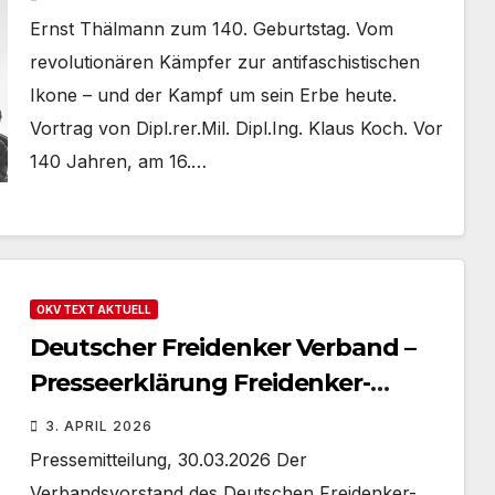
Ernst Thälmann zum 140. Geburtstag. Vom
revolutionären Kämpfer zur antifaschistischen
Ikone – und der Kampf um sein Erbe heute.
Vortrag von Dipl.rer.Mil. Dipl.Ing. Klaus Koch. Vor
140 Jahren, am 16.…
OKV TEXT AKTUELL
Deutscher Freidenker Verband –
Presseerklärung Freidenker-
Protest gegen Kriegskurs der
3. APRIL 2026
Kirchen
Pressemitteilung, 30.03.2026 Der
Verbandsvorstand des Deutschen Freidenker-