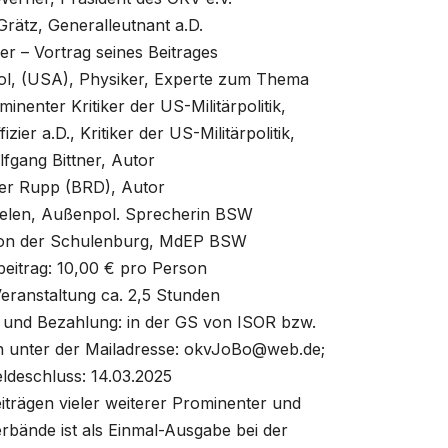
rätz, Generalleutnant a.D.
r – Vortrag seines Beitrages
ol, (USA), Physiker, Experte zum Thema
nenter Kritiker der US-Militärpolitik,
izier a.D., Kritiker der US-Militärpolitik,
fgang Bittner, Autor
er Rupp (BRD), Autor
delen, Außenpol. Sprecherin BSW
von der Schulenburg, MdEP BSW
eitrag: 10,00 € pro Person
eranstaltung ca. 2,5 Stunden
 und Bezahlung: in der GS von ISOR bzw.
h unter der Mailadresse: okvJoBo@web.de;
deschluss: 14.03.2025
eiträgen vieler weiterer Prominenter und
rbände ist als Einmal-Ausgabe bei der