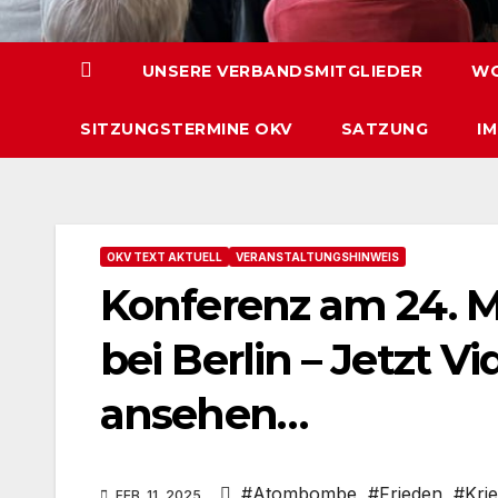
UNSERE VERBANDSMITGLIEDER
WO
SITZUNGSTERMINE OKV
SATZUNG
I
OKV TEXT AKTUELL
VERANSTALTUNGSHINWEIS
Konferenz am 24. 
bei Berlin – Jetzt 
ansehen…
#Atombombe
,
#Frieden
,
#Kri
FEB. 11, 2025