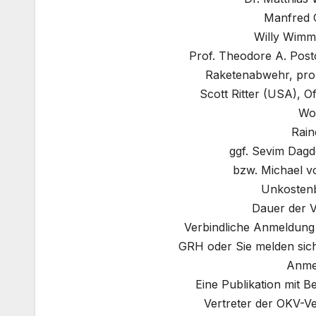
Manfred G
Willy Wimme
Prof. Theodore A. Post
Raketenabwehr, promi
Scott Ritter (USA), Off
Wol
Rain
ggf. Sevim Dag
bzw. Michael 
Unkostenb
Dauer der V
Verbindliche Anmeldung
GRH oder Sie melden sic
Anmel
Eine Publikation mit B
Vertreter der OKV-Ve