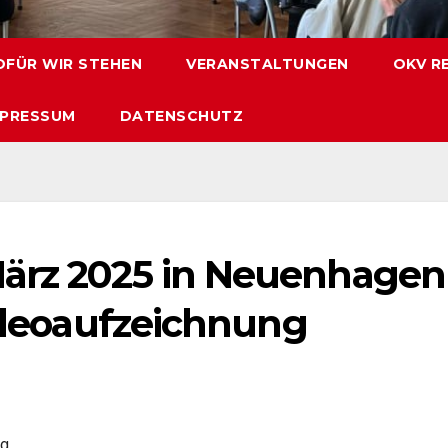
FÜR WIR STEHEN
VERANSTALTUNGEN
OKV R
MPRESSUM
DATENSCHUTZ
März 2025 in Neuenhagen
Videoaufzeichnung
eg