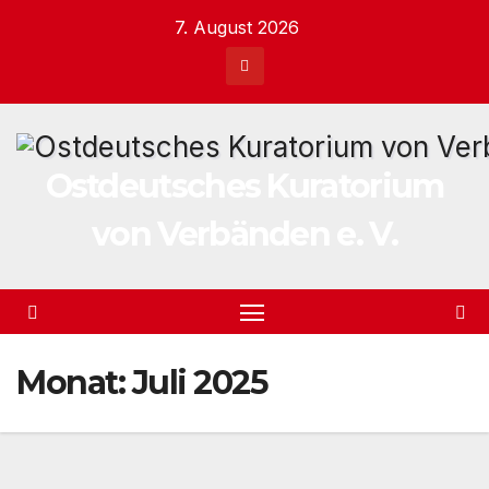
Zum
7. August 2026
Inhalt
springen
Ostdeutsches Kuratorium
von Verbänden e. V.
Monat:
Juli 2025