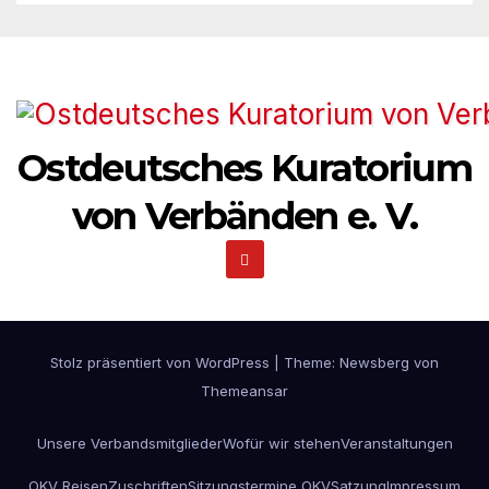
Ostdeutsches Kuratorium
von Verbänden e. V.
Stolz präsentiert von WordPress
|
Theme:
Newsberg
von
Themeansar
Unsere Verbandsmitglieder
Wofür wir stehen
Veranstaltungen
OKV Reisen
Zuschriften
Sitzungstermine OKV
Satzung
Impressum