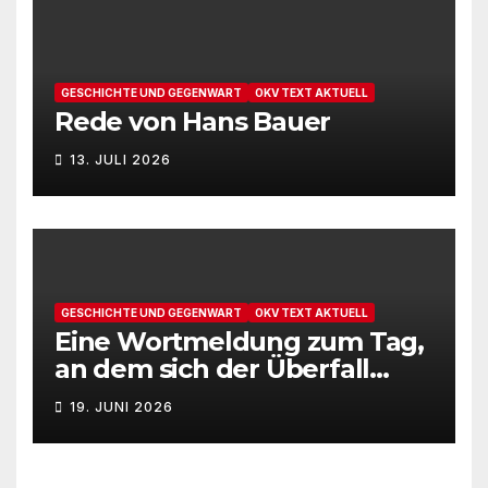
GESCHICHTE UND GEGENWART
OKV TEXT AKTUELL
Rede von Hans Bauer
13. JULI 2026
GESCHICHTE UND GEGENWART
OKV TEXT AKTUELL
Eine Wortmeldung zum Tag,
an dem sich der Überfall
Deutschlands auf die UdSSR
19. JUNI 2026
1941 zum 85. Male jährt