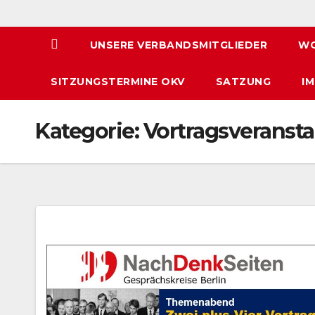
UNSERE VERBANDSMITGLIEDER
WO
SITZUNGSTERMINE OKV
SATZUNG
I
Kategorie:
Vortragsveransta