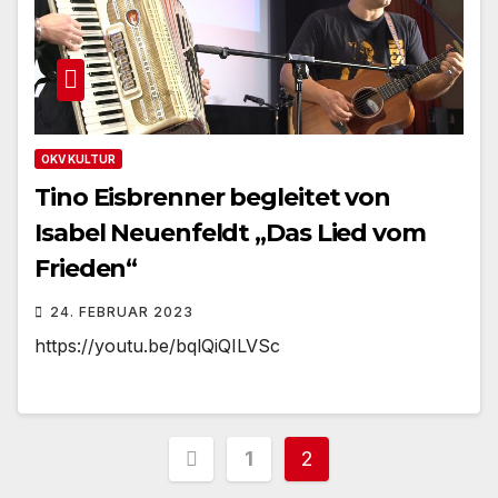
OKV KULTUR
Tino Eisbrenner begleitet von
Isabel Neuenfeldt „Das Lied vom
Frieden“
24. FEBRUAR 2023
https://youtu.be/bqlQiQILVSc
Seitennummerieru
1
2