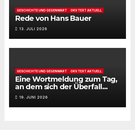
GESCHICHTE UND GEGENWART
OKV TEXT AKTUELL
Rede von Hans Bauer
13. JULI 2026
GESCHICHTE UND GEGENWART
OKV TEXT AKTUELL
Eine Wortmeldung zum Tag,
an dem sich der Überfall
Deutschlands auf die UdSSR
19. JUNI 2026
1941 zum 85. Male jährt