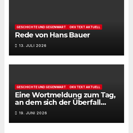
GESCHICHTE UND GEGENWART
OKV TEXT AKTUELL
Rede von Hans Bauer
13. JULI 2026
GESCHICHTE UND GEGENWART
OKV TEXT AKTUELL
Eine Wortmeldung zum Tag,
an dem sich der Überfall
Deutschlands auf die UdSSR
19. JUNI 2026
1941 zum 85. Male jährt