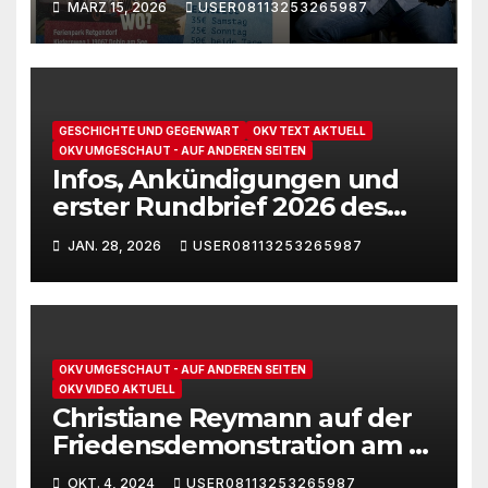
MÄRZ 15, 2026
USER08113253265987
Zerstörung des Völkerrechts
GESCHICHTE UND GEGENWART
OKV TEXT AKTUELL
OKV UMGESCHAUT - AUF ANDEREN SEITEN
Infos, Ankündigungen und
erster Rundbrief 2026 des
„Freundeskreis Ernst-
JAN. 28, 2026
USER08113253265987
Thälmann“
OKV UMGESCHAUT - AUF ANDEREN SEITEN
OKV VIDEO AKTUELL
Christiane Reymann auf der
Friedensdemonstration am 3.
Oktober 2024 in Berlin
OKT. 4, 2024
USER08113253265987