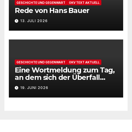
GESCHICHTE UND GEGENWART
OKV TEXT AKTUELL
Rede von Hans Bauer
13. JULI 2026
GESCHICHTE UND GEGENWART
OKV TEXT AKTUELL
Eine Wortmeldung zum Tag,
an dem sich der Überfall
Deutschlands auf die UdSSR
19. JUNI 2026
1941 zum 85. Male jährt