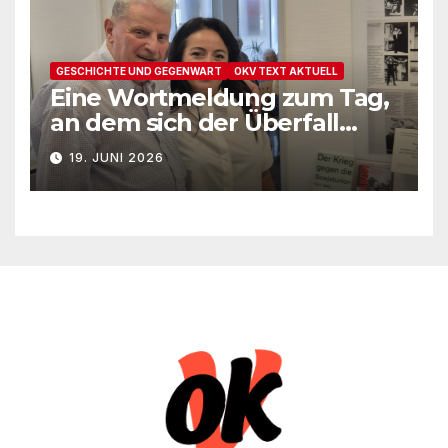
GESCHICHTE UND GEGENWART
OKV TEXT AKTUELL
Eine Wortmeldung zum Tag,
an dem sich der Überfall
Deutschlands auf die UdSSR
19. JUNI 2026
1941 zum 85. Male jährt