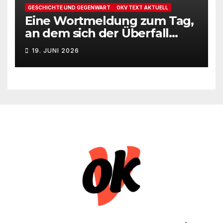
GESCHICHTE UND GEGENWART
OKV TEXT AKTUELL
Eine Wortmeldung zum Tag,
an dem sich der Überfall
Deutschlands auf die UdSSR
19. JUNI 2026
1941 zum 85. Male jährt