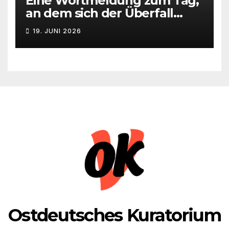
Eine Wortmeldung zum Tag,
an dem sich der Überfall
Deutschlands auf die UdSSR
19. JUNI 2026
1941 zum 85. Male jährt
Ostdeutsches Kuratorium