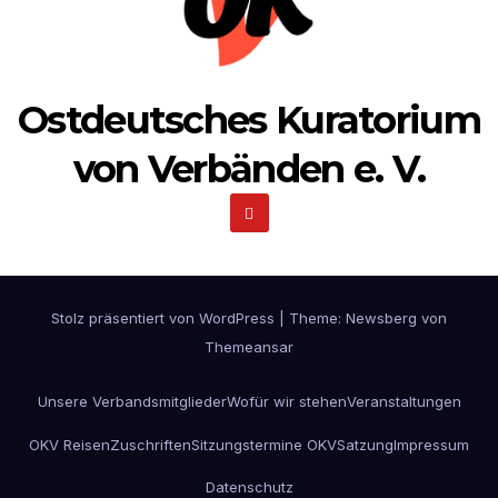
Ostdeutsches Kuratorium
von Verbänden e. V.
Stolz präsentiert von WordPress
|
Theme:
Newsberg
von
Themeansar
Unsere Verbandsmitglieder
Wofür wir stehen
Veranstaltungen
OKV Reisen
Zuschriften
Sitzungstermine OKV
Satzung
Impressum
Datenschutz