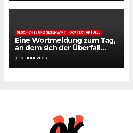
GESCHICHTE UND GEGENWART
OKV TEXT AKTUELL
Eine Wortmeldung zum Tag,
an dem sich der Überfall
Deutschlands auf die UdSSR
19. JUNI 2026
1941 zum 85. Male jährt