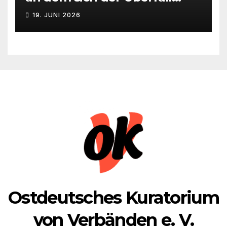
Deutschlands auf die UdSSR
19. JUNI 2026
1941 zum 85. Male jährt
Ostdeutsches Kuratorium
von Verbänden e. V.