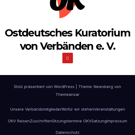
Ostdeutsches Kuratorium
von Verbänden e. V.
Stolz präsentiert von WordPress
|
Theme:
Newsberg
von
Themeansar
Unsere Verbandsmitglieder
Wofür wir stehen
Veranstaltungen
OKV Reisen
Zuschriften
Sitzungstermine OKV
Satzung
Impressum
Datenschutz