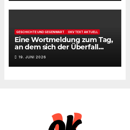
GESCHICHTE UND GEGENWART
OKV TEXT AKTUELL
Eine Wortmeldung zum Tag,
an dem sich der Überfall
Deutschlands auf die UdSSR
19. JUNI 2026
1941 zum 85. Male jährt