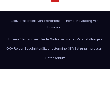
Stolz präsentiert von WordPress
|
Theme:
Newsberg
von
Themeansar
Unsere Verbandsmitglieder
Wofür wir stehen
Veranstaltungen
OKV Reisen
Zuschriften
Sitzungstermine OKV
Satzung
Impressum
Datenschutz