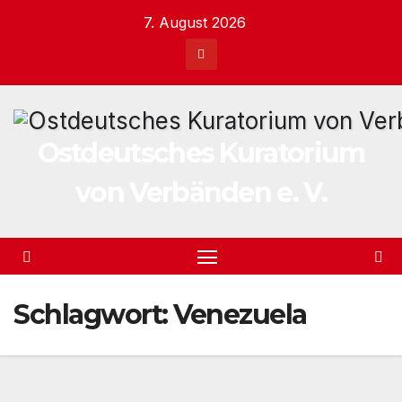
Zum
7. August 2026
Inhalt
springen
Ostdeutsches Kuratorium
von Verbänden e. V.
Schlagwort:
Venezuela