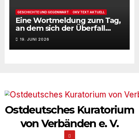
GESCHICHTE UND GEGENWART
OKV TEXT AKTUELL
Eine Wortmeldung zum Tag,
an dem sich der Überfall
Deutschlands auf die UdSSR
19. JUNI 2026
1941 zum 85. Male jährt
Ostdeutsches Kuratorium
von Verbänden e. V.