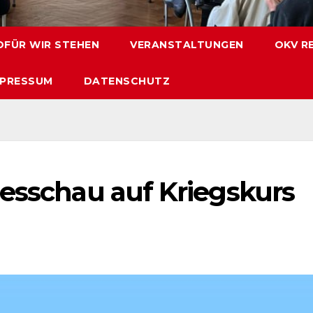
FÜR WIR STEHEN
VERANSTALTUNGEN
OKV R
MPRESSUM
DATENSCHUTZ
gesschau auf Kriegskurs