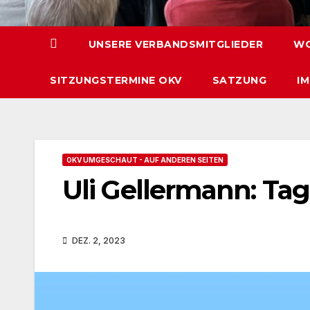
UNSERE VERBANDSMITGLIEDER
WO
SITZUNGSTERMINE OKV
SATZUNG
I
OKV UMGESCHAUT - AUF ANDEREN SEITEN
Uli Gellermann: Ta
DEZ. 2, 2023