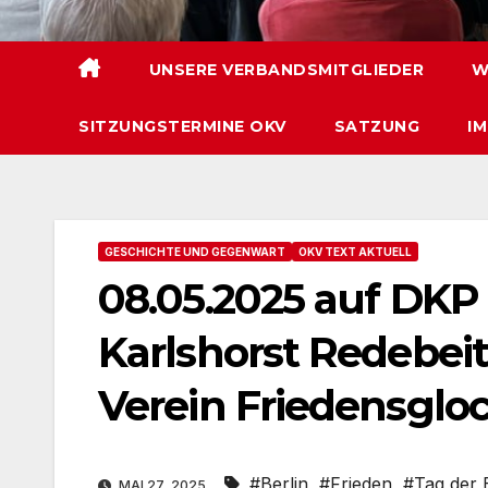
UNSERE VERBANDSMITGLIEDER
W
SITZUNGSTERMINE OKV
SATZUNG
I
GESCHICHTE UND GEGENWART
OKV TEXT AKTUELL
08.05.2025 auf DKP 
Karlshorst Redebeit
Verein Friedensgloc
#Berlin
,
#Frieden
,
#Tag der 
MAI 27, 2025