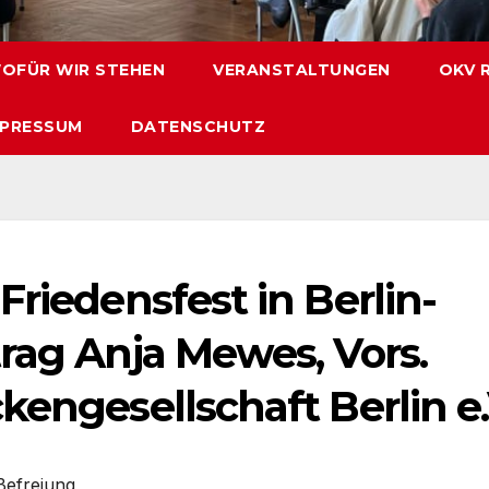
OFÜR WIR STEHEN
VERANSTALTUNGEN
OKV 
MPRESSUM
DATENSCHUTZ
Friedensfest in Berlin-
rag Anja Mewes, Vors.
kengesellschaft Berlin e.
Befreiung