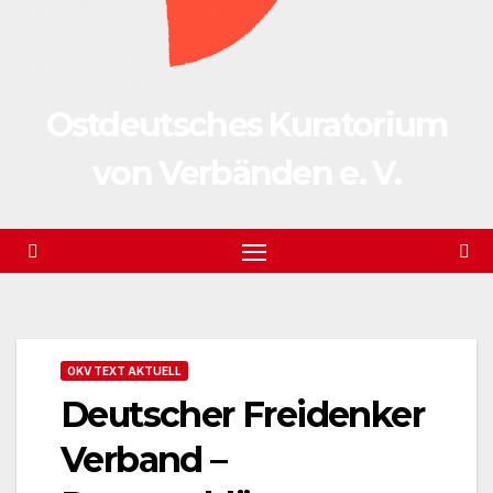
Ostdeutsches Kuratorium
von Verbänden e. V.
OKV TEXT AKTUELL
Deutscher Freidenker
Verband –