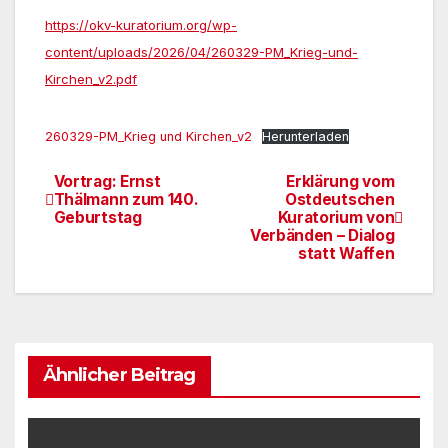
https://okv-kuratorium.org/wp-
content/uploads/2026/04/260329-PM_Krieg-und-
Kirchen_v2.pdf
260329-PM_Krieg und Kirchen_v2
Herunterladen
Vortrag: Ernst
Erklärung vom
Beitragsnavigation
Thälmann zum 140.
Ostdeutschen
Geburtstag
Kuratorium von
Verbänden – Dialog
statt Waffen
Ähnlicher Beitrag