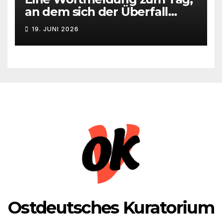
an dem sich der Überfall
Deutschlands auf die UdSSR
19. JUNI 2026
1941 zum 85. Male jährt
Ostdeutsches Kuratorium