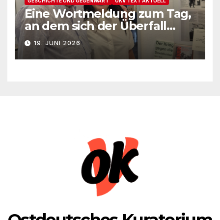
GESCHICHTE UND GEGENWART
OKV TEXT AKTUELL
Eine Wortmeldung zum Tag,
an dem sich der Überfall
Deutschlands auf die UdSSR
19. JUNI 2026
1941 zum 85. Male jährt
Ostdeutsches Kuratorium