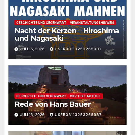
GESCHICHTE UND GEGENWART
VERANSTALTUNGSHINWEIS
Nacht der Kerzen – Hiroshima
und Nagasaki
JULI 15, 2026
USER08113253265987
GESCHICHTE UND GEGENWART
OKV TEXT AKTUELL
Rede von Hans Bauer
JULI 13, 2026
USER08113253265987