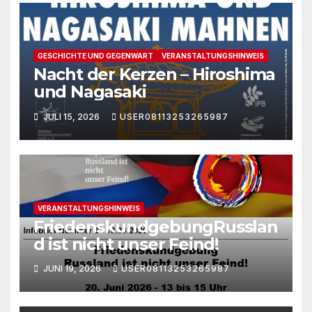
GESCHICHTE UND GEGENWART
VERANSTALTUNGSHINWEIS
Nacht der Kerzen – Hiroshima
und Nagasaki
JULI 15, 2026
USER08113253265987
VERANSTALTUNGSHINWEIS
FriedenskundgebungRusslan
d ist nicht unser Feind!
JUNI 19, 2026
USER08113253265987