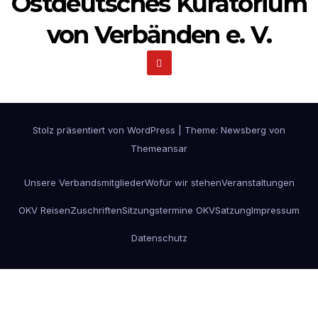
Ostdeutsches Kuratorium
von Verbänden e. V.
Stolz präsentiert von WordPress
|
Theme:
Newsberg
von
Themeansar
Unsere Verbandsmitglieder
Wofür wir stehen
Veranstaltungen
OKV Reisen
Zuschriften
Sitzungstermine OKV
Satzung
Impressum
Datenschutz