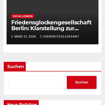
OKV ALLGEMEIN
Friedensglockengesellschaft
Berlin: Klarstellung zur
Domain „www.berliner-
MÄRZ 21, 2026
USER08113253265987
friedensglocke.de“
Suchen
Suchen
Neue Beiträge