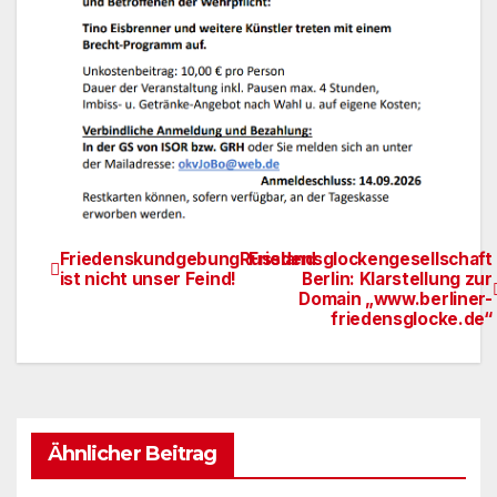
FriedenskundgebungRussland
Friedensglockengesellschaft
Beitragsnavigation
ist nicht unser Feind!
Berlin: Klarstellung zur
Domain „www.berliner-
friedensglocke.de“
Ähnlicher Beitrag