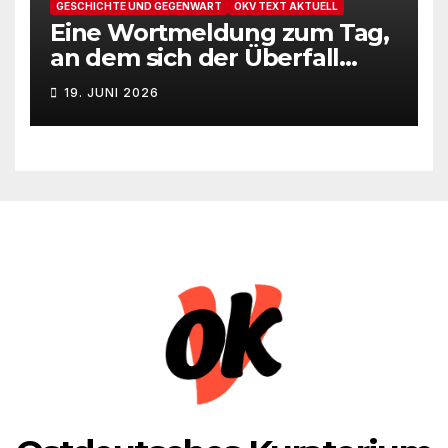
GESCHICHTE UND GEGENWART
OKV TEXT AKTUELL
Eine Wortmeldung zum Tag,
an dem sich der Überfall
Deutschlands auf die UdSSR
19. JUNI 2026
1941 zum 85. Male jährt